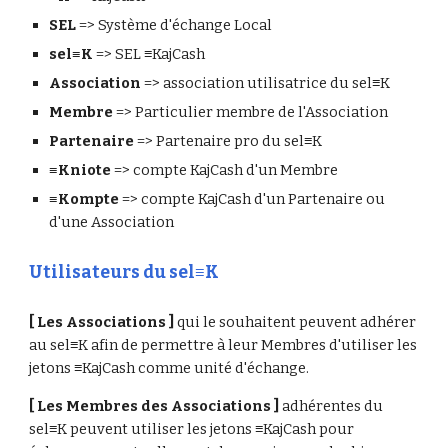
SEL
 => Système d'échange Local
sel≡K 
=> SEL ≡KajCash
Association 
=> association utilisatrice du sel≡K
Membre
 => Particulier membre de l'Association
Partenaire 
=> Partenaire pro du sel≡K
≡Kniote
 => compte KajCash d'un Membre
≡Kompte
 => compte KajCash d'un Partenaire ou 
d'une Association
Utilisateurs du sel≡K
[ Les Associations ] 
qui le souhaitent peuvent adhérer 
au sel≡K afin de permettre à leur Membres d'utiliser les 
jetons ≡KajCash comme unité d'échange.
[ Les Membres des Associations ] 
adhérentes du 
sel≡K peuvent utiliser les jetons ≡KajCash pour 