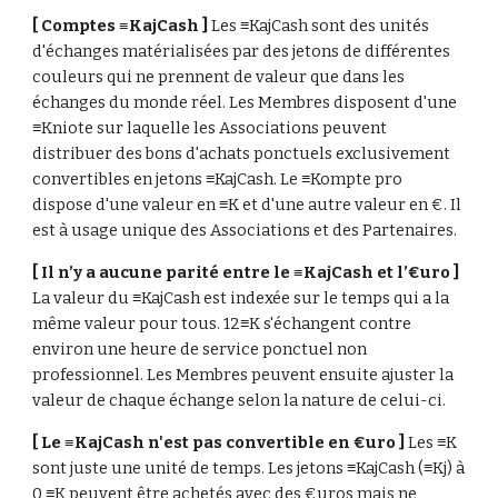
[ Comptes ≡KajCash ] 
Les ≡KajCash sont des unités 
d'échanges matérialisées par des jetons de différentes 
couleurs qui ne prennent de valeur que dans les 
échanges du monde réel. Les Membres disposent d'une 
≡Kniote sur laquelle les Associations peuvent 
distribuer des bons d'achats ponctuels exclusivement 
convertibles en jetons ≡KajCash. Le ≡Kompte pro 
dispose d'une valeur en ≡K et d'une autre valeur en €. Il 
est à usage unique des Associations et des Partenaires.
[ Il n’y a aucune parité entre le ≡KajCash et l’€uro ] 
La valeur du ≡KajCash est indexée sur le temps qui a la 
même valeur pour tous. 12≡K s'échangent contre 
environ une heure de service ponctuel non 
professionnel. Les Membres peuvent ensuite ajuster la 
valeur de chaque échange selon la nature de celui-ci.
[ Le ≡KajCash n'est pas convertible en €uro ] 
Les ≡K 
sont juste une unité de temps. Les jetons ≡KajCash (≡Kj) à 
0 ≡K peuvent être achetés avec des €uros mais ne 