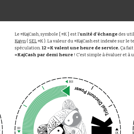
Le ≡KajCash, symbole [ ≡K ] est l'
unité d'échange
 des uti
Kajyn
 ( 
SEL
 ≡K ). La valeur du ≡KajCash est indexée sur le t
spéculation. 
12 ≡K valent une heure de service.
 Ça fait
≡KajCash par demi heure 
! C'est simple à évaluer et à ut