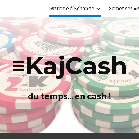
Système d'Echange
Semer ses ≡
ip to main content
Skip to navigat
≡KajCash
du temps... en cash !