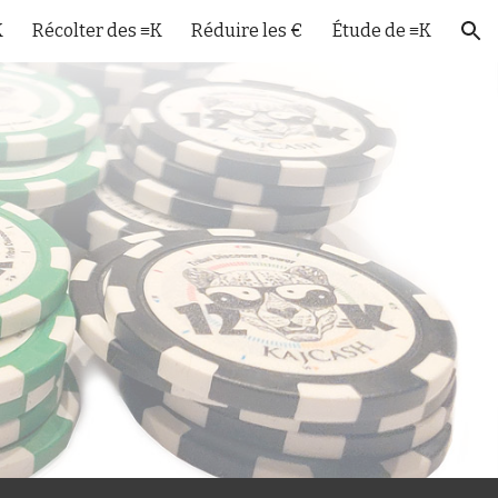
K
Récolter des ≡K
Réduire les €
Étude de ≡K
ion