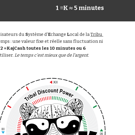
1 ≡K ≈ 5 minutes
lisateurs du 
S
ystème d'
E
change 
L
ocal de la 
Tribu 
emps : une valeur fixe et réelle sans fluctuation ni 
 
2 ≡KajCash toutes les 10 minutes ou 6 
iliser. 
Le temps c'est mieux que de l'argent.