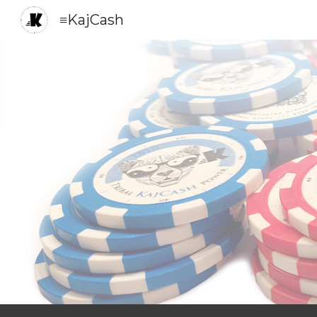
≡KajCash
Sk